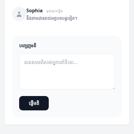
Sophia
មុននេះបន្តិច
នឹងតាមដានរាល់អត្ថបទបន្តទៀត។
បញ្ចេញមតិ
ផ្ញើមតិ