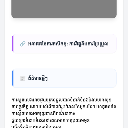
🔗
អនាគតនៃការកសិកម្ម: ការវិវត្តនិងការប្រែប្រួល
📰
ព័ត៌មានថ្មីៗ
ការស្លតលេងអាចជួយអ្នកទទួលបានទំនាក់ទំនងដែលមានសុខ
ភាពផ្លូវចិត្ត ដោយយល់ពីភាពចំរូងចំរាសនៃអ្នកដទៃ។ ហេតុផលនៃ
ការស្លតលេងអាចត្រូវបានពិពណ៌នាថា៖
ជួយស្ដារទំនាក់ទំនងនៅពេលមានការប្រឈមមុខ
លើកទឹកចិត្តដោយរបៀបធម្មតា