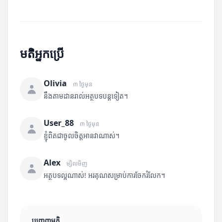
មតិអ្នកប្រើ
Olivia
៣ ថ្ងៃមុន
នឹងតាមដានរាល់អត្ថបទបន្តទៀត។
User_88
៣ ថ្ងៃមុន
ខ្ញុំពិតជាចូលចិត្តអានវាណាស់។
Alex
ម្សិលមិញ
អត្ថបទល្អណាស់! អរគុណសម្រាប់ការចែករំលែក។
បញ្ចេញមតិ