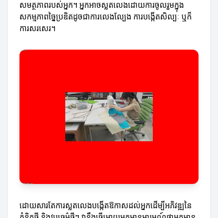
សមត្ថភាពរបស់អ្នក។ អ្នកអាចស្លតលេងដោយការចូលរួមក្នុង
សកម្មភាពច្នៃប្រឌិតដូចជាការលេងល្បែង ការបង្កើតសិល្បៈ ឬក៏
ការសរសេរ។
ដោយសារតែការស្លតលេងបង្កើតឱកាសដល់អ្នកដើម្បីអភិវឌ្ឍនៃ
គំនិតថ្មី និងវប្បធម៌ថ្មីៗ វានឹងធ្វើអោយអ្នកមានអារម្មណ៍ថាអ្នកមាន