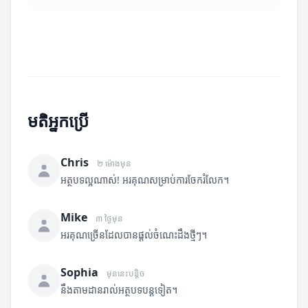
មតិអ្នកប្រើ
Chris
២ ម៉ោងមុន
អត្ថបទល្អណាស់! អរគុណសម្រាប់ការចែករំលែក។
Mike
៣ ថ្ងៃមុន
អរគុណច្រើនដែលបានផ្តល់ចំណេះដឹងថ្មីៗ។
Sophia
មុននេះបន្តិច
នឹងតាមដានរាល់អត្ថបទបន្តទៀត។