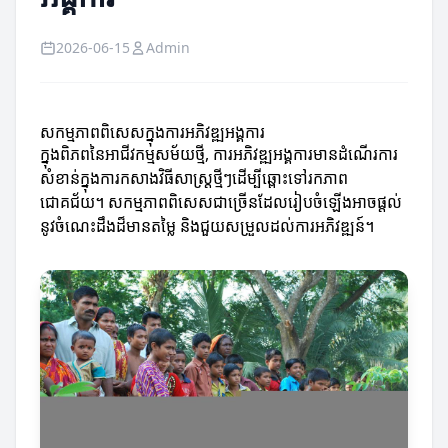
2026-06-15
Admin
សកម្មភាពពិសេសក្នុងការអភិវឌ្ឍអង្គការ
ក្នុងពិភពនៃអាជីវកម្មសម័យថ្មី, ការអភិវឌ្ឍអង្គការមានដំណើរការ
សំខាន់ក្នុងការកសាងវិធីសាស្រ្តថ្មីៗដើម្បីឆ្ពោះទៅរកភាព
ជោគជ័យ។ សកម្មភាពពិសេសជាច្រើនដែលរៀបចំឡើងអាចផ្តល់
នូវចំណេះដឹងដ៏មានតម្លៃ និងជួយសម្រួលដល់ការអភិវឌ្ឍន៍។