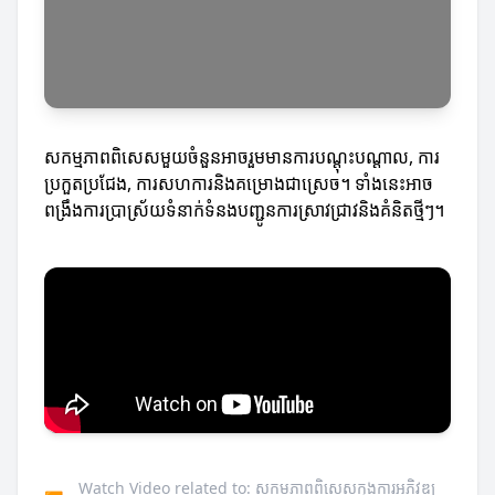
សកម្មភាពពិសេសមួយចំនួនអាចរួមមានការបណ្តុះបណ្តាល, ការ
ប្រកួតប្រជែង, ការសហការនិងគម្រោងជាស្រេច។ ទាំងនេះអាច
ពង្រឹងការប្រាស្រ័យទំនាក់ទំនងបញ្ជូនការស្រាវជ្រាវនិងគំនិតថ្មីៗ។
Watch Video related to: សកម្មភាពពិសេសក្នុងការអភិវឌ្ឍ