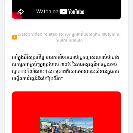
Watch Video related to: សកម្មភាពពិសេសក្នុងការទប់ស្កាត់ការ
▶
កំលាំងពិភពលោក
នៅក្នុងជីវិតប្រចាំថ្ងៃ មានការពិចារណាថាជួនច្បាស់ណាស់ថាជាង
សកម្មភាពគ្រប់ៗគ្នាប្រហែល ៣០% នៃការអនុវត្តន៍អាចជួយទប់
ស្កាត់ការកំលាំងនេះ។ សកម្មភាពពិសេសមានសារៈសំខាន់ក្នុងការ
បង្កើតការវិវត្តន៍និងកែប្រែជីវិត។