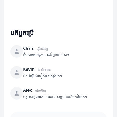
មតិអ្នកប្រើ
Chris
ម្សិលមិញ
ខ្លឹមសារមានប្រយោជន៍ខ្លាំងណាស់។
Kevin
២ ម៉ោងមុន
ពិតជាអ្វីដែលខ្ញុំកំពុងស្វែងរក។
Alex
ម្សិលមិញ
អត្ថបទល្អណាស់! អរគុណសម្រាប់ការចែករំលែក។