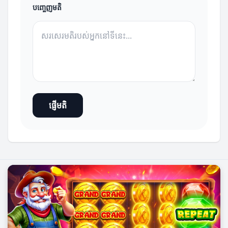
បញ្ចេញមតិ
ផ្ញើមតិ