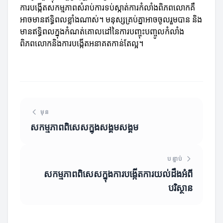
ការបង្កើតសកម្មភាពសំរាប់ការទប់ស្កាត់ការកំលាំងពិភពលោកគឺ
អាចមានឥទ្ធិពលខ្លាំងណាស់។ មនុស្សគ្រប់គ្នាអាចចូលរួមបាន និង
មានឥទ្ធិពលក្នុងកំណត់គោលដៅនៃការបញ្ចុះបញ្ចូលកំលាំង
ពិភពលោកនិងការបង្កើតអនាគតកាន់តែល្អ។
មុន
សកម្មភាពពិសេសក្នុងសង្គមសង្គម
បន្ទាប់
សកម្មភាពពិសេសក្នុងការបង្កើតការយល់ដឹងអំពី
បរិស្ថាន