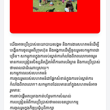
យើងអាចប្រើប្រាស់នយោបាយសង្គម និងការងារសហគមន៍ដើម្បី
បង្កើនការចូលរួមពីក្រុមហ៊ុន និងអង្គការដើម្បីចូលរួមសកម្មភាពជា
ច្រើន។ សកម្មភាពក្នុងការទប់ស្កាត់ការកំលាំងពិភពលោកអាចរួម
មានការបង្រៀនសិស្សនិស្សិតអំពីការពារបរិស្ថាន និងការប្រើប្រាស់
ថាមពលជាដំណោះស្រាយ។
សកម្មភាពរបស់សហគមន៍
ការចូលរួមរបស់សហគមន៍ជាផ្នែកសំខាន់ក្នុងការទប់ស្កាត់ការ
កំលាំងពិភពលោក។ សកម្មភាពដែលមាននៅក្នុងសហគមន៍អាច
រួមមាន:
ការចាប់ផ្តើមគម្រោងកាត់បន្ថែមកាកសំណល់
ការបង្រៀនអំពីការប្រើប្រាស់ថាមពលឧស្សាហកម្ម
ការចូលរួមក្នុងកិច្ចប្រជុំឬពិភាក្សា