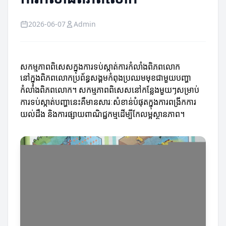
2026-06-07
Admin
សកម្មភាពពិសេសក្នុងការទប់ស្កាត់ការកំលាំងពិភពលោក
នៅក្នុងពិភពលោកប្រព័ន្ធសង្គមកំពុងប្រឈមមុខជាមួយបញ្ហា
កំលាំងពិភពលោក។ សកម្មភាពពិសេសនៅកន្លែងមួយៗសម្រាប់
ការទប់ស្កាត់បញ្ហានេះគឺមានសារៈសំខាន់បំផុតក្នុងការពង្រីកការ
យល់ដឹង និងការផ្សាយពាណិជ្ជកម្មដើម្បីកែលម្អស្ថានភាព។