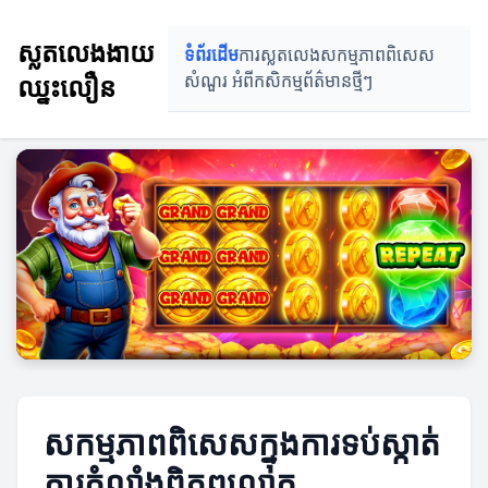
ស្លតលេងងាយ
ទំព័រដើម
ការស្លតលេង
សកម្មភាពពិសេស
ឈ្នះលឿន
សំណួរ អំពីកសិកម្ម
ព័ត៌មានថ្មីៗ
សកម្មភាពពិសេសក្នុងការទប់ស្កាត់
ការកំលាំងពិភពលោក