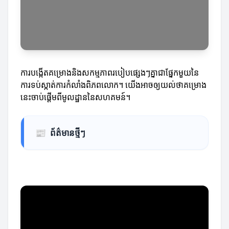
ការបង្កើតគម្រោងនិងសកម្មភាពរបៀបផ្សេងៗគ្នាជាផ្នែកមួយនៃ
ការទប់ស្កាត់ការកំលាំងពិភពលោក។ យើងអាចឲ្យយល់ថាគម្រោង
នេះចាប់ផ្តើមពីមូលដ្ឋាននៃសហគមន៍។
📰
ព័ត៌មានថ្មីៗ