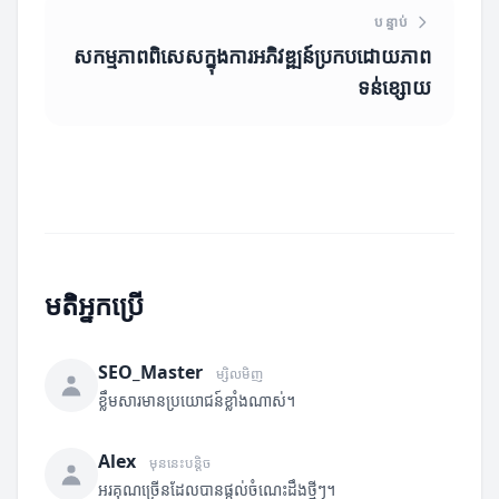
បន្ទាប់
សកម្មភាពពិសេសក្នុងការអភិវឌ្ឍន៍ប្រកបដោយភាព
ទន់ខ្សោយ
មតិអ្នកប្រើ
SEO_Master
ម្សិលមិញ
ខ្លឹមសារមានប្រយោជន៍ខ្លាំងណាស់។
Alex
មុននេះបន្តិច
អរគុណច្រើនដែលបានផ្តល់ចំណេះដឹងថ្មីៗ។