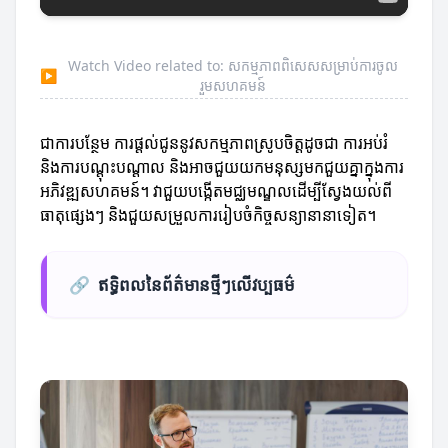
Watch Video related to: សកម្មភាពពិសេសសម្រាប់ការចូល
▶
រួមសហគមន៍
ជាការបន្ថែម ការផ្តល់ជូននូវសកម្មភាពស្រូបចិត្តដូចជា ការអប់រំ
និងការបណ្តុះបណ្តាល និងអាចជួយយកមនុស្សមកជួយគ្នាក្នុងការ
អភិវឌ្ឍសហគមន៍។ វាជួយបង្កើតមជ្ឈមណ្ឌលដើម្បីស្វែងយល់ពី
ធាតុផ្សេងៗ និងជួយសម្រួលការរៀបចំកិច្ចសន្យានានាទៀត។
🔗
ឥទ្ធិពលនៃព័ត៌មានថ្មីៗលើវប្បធម៌