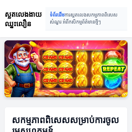
ស្លតលេងងាយ
ទំព័រដើម
ការស្លតលេង
សកម្មភាពពិសេស
ឈ្នះលឿន
សំណួរ អំពីកសិកម្ម
ព័ត៌មានថ្មីៗ
សកម្មភាពពិសេសសម្រាប់ការចូល
រួមសហគមន៍