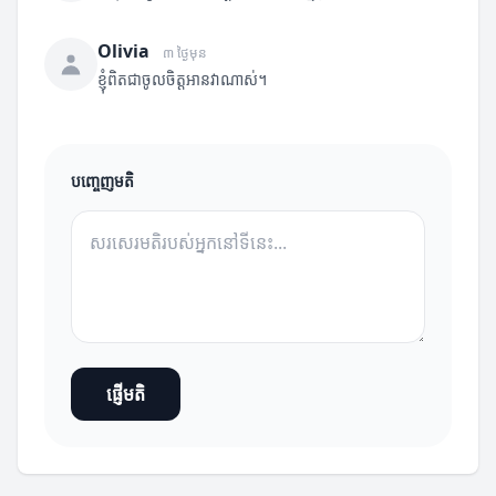
Olivia
៣ ថ្ងៃមុន
ខ្ញុំពិតជាចូលចិត្តអានវាណាស់។
បញ្ចេញមតិ
ផ្ញើមតិ