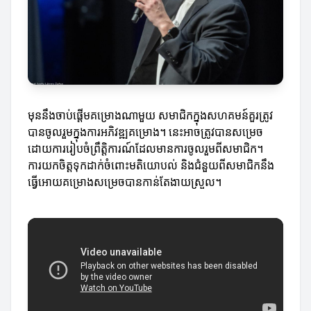
មុននឹងចាប់ផ្តើមគម្រោងណាមួយ សមាជិកក្នុងសហគមន៍គួរត្រូវ
បានចូលរួមក្នុងការអភិវឌ្ឍគម្រោង។ នេះអាចត្រូវបានសម្រេច
ដោយការរៀបចំព្រឹត្តិការណ៍ដែលមានការចូលរួមពីសមាជិក។
ការយកចិត្តទុកដាក់ចំពោះមតិយោបល់ និងជំនួយពីសមាជិកនឹង
ធ្វើអោយគម្រោងសម្រេចបានកាន់តែងាយស្រួល។