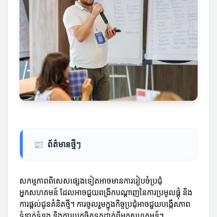
📰
ព័ត៌មានថ្មីៗ
សកម្មភាពពិសេសផ្សេងទៀតអាចមានការរៀបចំប្រជុំ
អ្នកសហគមន៍ ដែលអាចជួយពង្រីកបណ្តាញនៃការប្រមូលផ្តុំ និង
ការផ្តល់ជូនគំនិតថ្មី។ ការចូលរួមក្នុងកិច្ចប្រជុំអាចជួយបង្កើតភាព
ទំនាក់ទំនង និងការយកចិត្តទុកដាក់ពីអ្នកសហគមន៍។