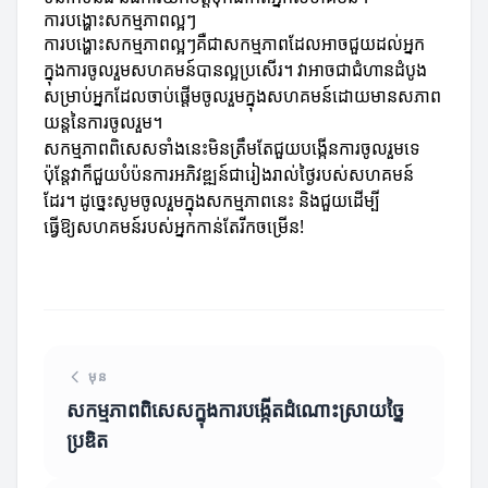
ការបង្ហោះសកម្មភាពល្អៗ
ការបង្ហោះសកម្មភាពល្អៗគឺជាសកម្មភាពដែលអាចជួយដល់អ្នក
ក្នុងការចូលរួមសហគមន៍បានល្អប្រសើរ។ វាអាចជាជំហានដំបូង
សម្រាប់អ្នកដែលចាប់ផ្តើមចូលរួមក្នុងសហគមន៍ដោយមានសភាព
យន្តនៃការចូលរួម។
សកម្មភាពពិសេសទាំងនេះមិនត្រឹមតែជួយបង្កើនការចូលរួមទេ
ប៉ុន្តែវាក៏ជួយបំប៉នការអភិវឌ្ឍន៍ជារៀងរាល់ថ្ងៃរបស់សហគមន៍
ដែរ។ ដូច្នេះសូមចូលរួមក្នុងសកម្មភាពនេះ និងជួយដើម្បី
ធ្វើឱ្យសហគមន៍របស់អ្នកកាន់តែរីកចម្រើន!
មុន
សកម្មភាពពិសេសក្នុងការបង្កើតដំណោះស្រាយច្នៃ
ប្រឌិត