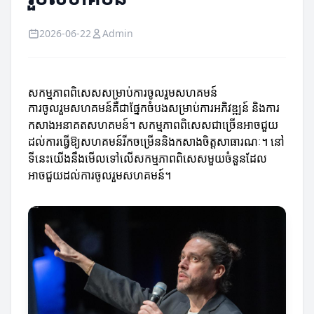
2026-06-22
Admin
សកម្មភាពពិសេសសម្រាប់ការចូលរួមសហគមន៍
ការចូលរួមសហគមន៍គឺជាផ្នែកចំបងសម្រាប់ការអភិវឌ្ឍន៍ និងការ
កសាងអនាគតសហគមន៍។ សកម្មភាពពិសេសជាច្រើនអាចជួយ
ដល់ការធ្វើឱ្យសហគមន៍រីកចម្រើននិងកសាងចិត្តសាធារណៈ។ នៅ
ទីនេះយើងនឹងមើលទៅលើសកម្មភាពពិសេសមួយចំនួនដែល
អាចជួយដល់ការចូលរួមសហគមន៍។