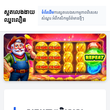
ស្លតលេងងាយ
ទំព័រដើម
ការស្លតលេង
សកម្មភាពពិសេស
ឈ្នះលឿន
សំណួរ អំពីកសិកម្ម
ព័ត៌មានថ្មីៗ