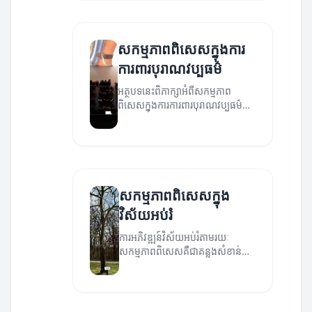
សកម្មភាពពិសេសក្នុងការ
ការពារបុរាណវប្បធម៌
អត្ថបទនេះពិភាក្សាអំពីសកម្មភាព
ពិសេសក្នុងការការពារបុរាណវប្បធម៌
ដែលជាកត្តាសំខាន់ក្នុងការទ
сохранениеជីវិតវប្បធម៌។
សកម្មភាពពិសេសក្នុង
វិស័យអប់រំ
ការអភិវឌ្ឍន៍វិស័យអប់រំតាមរយៈ
សកម្មភាពពិសេសគឺជាគន្លងសំខាន់
មួយសម្រាប់ការកសាងសហគមន៍និង
ការអភិវឌ្ឍជីវិត។