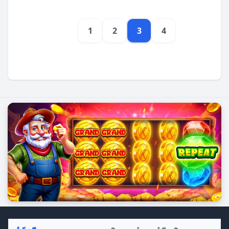
1
2
3
4