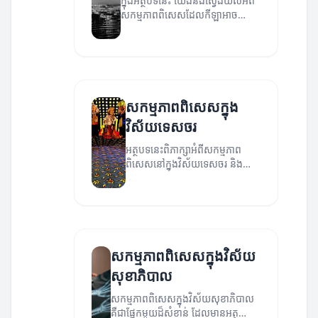
ក្នុងអត្ថបទនេះ យើងនឹងស្វែងយល់អំពី
សកម្មភាពពិសេសដែលកីឡាអាច
ផ្តល់ជូនដល់សុខភាព និងការអភិវឌ្ឍន៍
នៃសហគមន៍។
សកម្មភាពពិសេសក្នុង
វិស័យទេសចរ
អត្ថបទនេះពិភាក្សាអំពីសកម្មភាព
ពិសេសនៅក្នុងវិស័យទេសចរ និង
ប្រយោជន៍របស់វាទៅលើសហគមន៍។
សកម្មភាពពិសេសក្នុងវិស័យ
សុខាភិបាល
សកម្មភាពពិសេសក្នុងវិស័យសុខាភិបាល
គឺជាផ្នែកមួយដ៏សំខាន់ ដែលមានអត្ថ