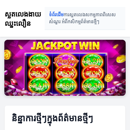
ស្លតលេងងាយ
ទំព័រដើម
ការស្លតលេង
សកម្មភាពពិសេស
ឈ្នះលឿន
សំណួរ អំពីកសិកម្ម
ព័ត៌មានថ្មីៗ
និន្នាការថ្មីៗក្នុងព័ត៌មានថ្មីៗ