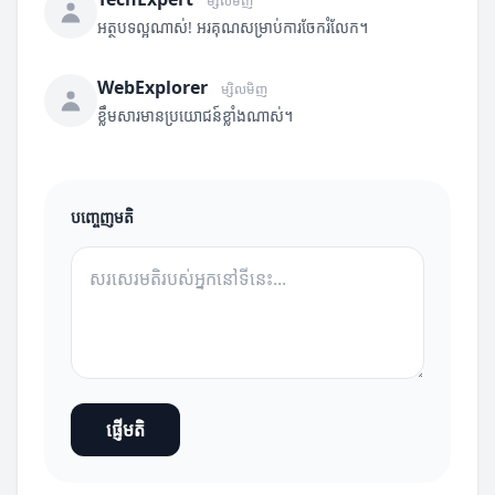
ម្សិលមិញ
អត្ថបទល្អណាស់! អរគុណសម្រាប់ការចែករំលែក។
WebExplorer
ម្សិលមិញ
ខ្លឹមសារមានប្រយោជន៍ខ្លាំងណាស់។
បញ្ចេញមតិ
ផ្ញើមតិ