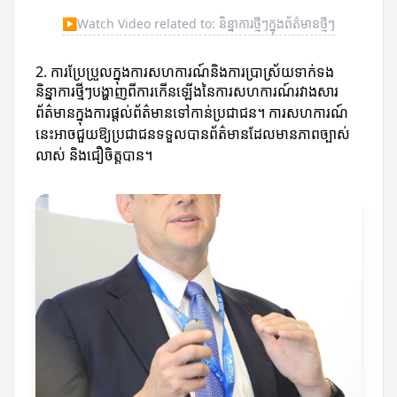
▶
Watch Video related to: និន្នាការថ្មីៗក្នុងព័ត៌មានថ្មីៗ
2. ការប្រែប្រួលក្នុងការសហការណ៍និងការប្រាស្រ័យទាក់ទង
និន្នាការថ្មីៗបង្ហាញពីការកើនឡើងនៃការសហការណ៍រវាងសារ
ព័ត៌មានក្នុងការផ្ដល់ព័ត៌មានទៅកាន់ប្រជាជន។ ការសហការណ៍
នេះអាចជួយឱ្យប្រជាជនទទួលបានព័ត៌មានដែលមានភាពច្បាស់
លាស់ និងជឿចិត្តបាន។