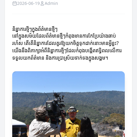
2026-06-19
Admin
និន្នាការថ្មីៗក្នុងព័ត៌មានថ្មីៗ
នៅក្នុងសម័យដែលព័ត៌មានថ្មីៗកំពុងមានការកែប្រែយ៉ាងឆាប់
រហ័ស តើតើនិន្នាការដែលគួរឱ្យយកចិត្តទុកដាក់នោះមានអ្វីខ្លះ?
យើងនឹងពិភាក្សាអំពីនិន្នាការថ្មីៗដែលកំពុងបង្កើតឥទ្ធិពលលើការ
ទទួលយកព័ត៌មាន និងការប្រាស្រ័យទាក់ទងក្នុងសង្គម។