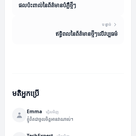
ផលប៉ះពាល់នៃព័ត៌មានបំភ្លឺថ្មីៗ
បន្ទាប់
ឥទ្ធិពលនៃព័ត៌មានថ្មីៗលើវប្បធម៌
មតិអ្នកប្រើ
Emma
ម្សិលមិញ
ខ្ញុំពិតជាចូលចិត្តអានវាណាស់។
TechExpert