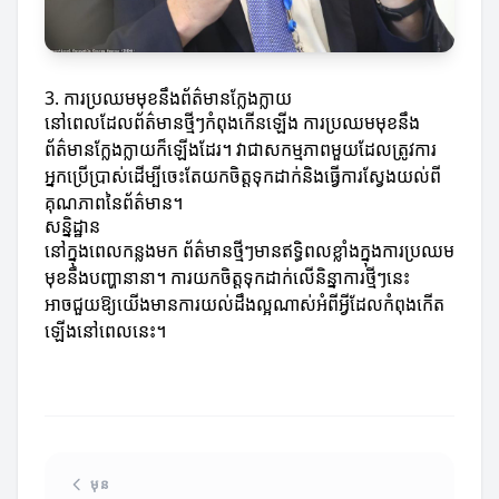
3. ការប្រឈមមុខនឹងព័ត៌មានក្លែងក្លាយ
នៅពេលដែលព័ត៌មានថ្មីៗកំពុងកើនឡើង ការប្រឈមមុខនឹង
ព័ត៌មានក្លែងក្លាយក៏ឡើងដែរ។ វា​ជា​សកម្មភាព​មួយ​ដែលត្រូវការ
អ្នកប្រើប្រាស់ដើម្បីចេះតែយកចិត្តទុកដាក់និងធ្វើការស្វែងយល់ពី
គុណភាពនៃព័ត៌មាន។
សន្និដ្ឋាន
នៅក្នុងពេលកន្លងមក ព័ត៌មានថ្មីៗមានឥទ្ធិពលខ្លាំងក្នុងការប្រឈម
មុខនឹងបញ្ហានានា។ ការយកចិត្តទុកដាក់លើនិន្នាការថ្មីៗនេះ
អាចជួយឱ្យយើងមានការយល់ដឹងល្អណាស់អំពីអ្វីដែលកំពុងកើត
ឡើងនៅពេលនេះ។
មុន