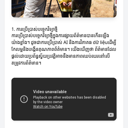
1. ការប្រើប្រាស់បច្ចេកវិទ្យាថ្មី
ការប្រើប្រាស់បច្ចេកវិទ្យាថ្មីក្នុងការផ្សាយព័ត៌មានបានកើនឡើង
យ៉ាងខ្លាំង។ ដូចជាការប្រើប្រាស់ AI និងការវិភាគធ dữ liệuដើម្បី
កែលម្អនិងបង្កើនគុណភាពព័ត៌មាន។ យើងឃើញថា ព័ត៌មានដែល
ផ្តល់ដោយប្រព័ន្ធស្វ័យប្រវត្តិអាចនឹងមានភាពឈប់ឈរនៅលើ
តម្រូវការព័ត៌មាន។