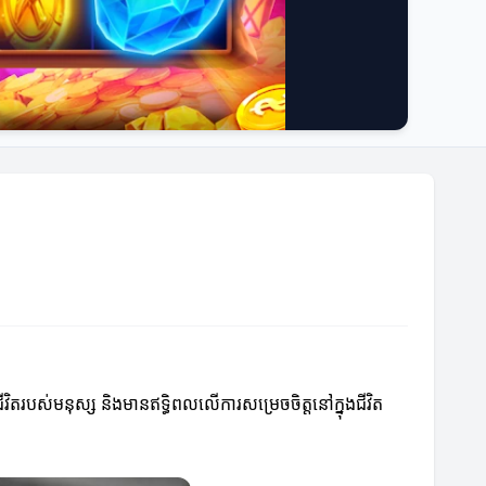
ជីវិតរបស់មនុស្ស និងមានឥទ្ធិពលលើការសម្រេចចិត្តនៅក្នុងជីវិត