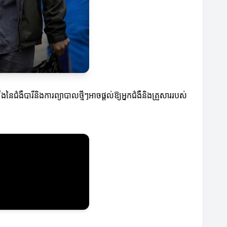
ជំងឺបារីនិងការព្យាបាលថ្មីៗអាចផ្តល់ឱ្យអ្នកជំងឺនិងគ្រួសាររបស់