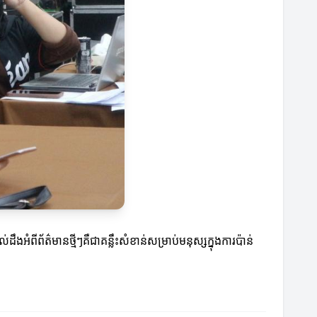
ឹងអំពីព័ត៌មានថ្មីៗគឺជាគន្លឹះសំខាន់សម្រាប់មនុស្សក្នុងការប៉ាន់