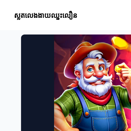
ស្លតលេងងាយឈ្នះលឿន