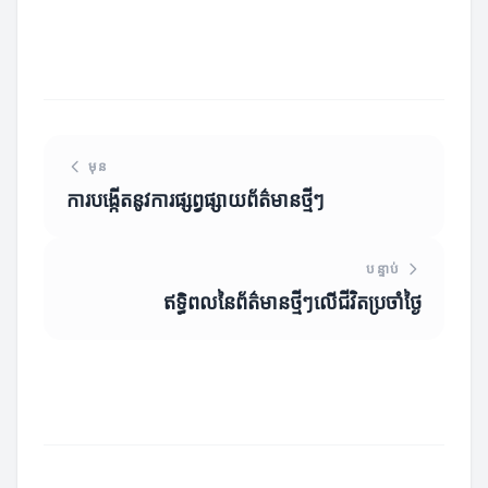
មុន
ការបង្កើតនូវការផ្សព្វផ្សាយព័ត៌មានថ្មីៗ
បន្ទាប់
ឥទ្ធិពលនៃព័ត៌មានថ្មីៗលើជីវិតប្រចាំថ្ងៃ