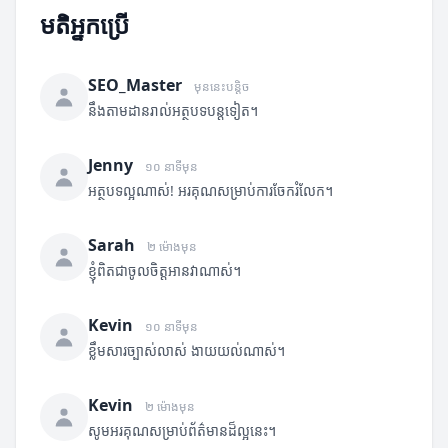
មតិអ្នកប្រើ
SEO_Master
មុននេះបន្តិច
នឹងតាមដានរាល់អត្ថបទបន្តទៀត។
Jenny
១០ នាទីមុន
អត្ថបទល្អណាស់! អរគុណសម្រាប់ការចែករំលែក។
Sarah
២ ម៉ោងមុន
ខ្ញុំពិតជាចូលចិត្តអានវាណាស់។
Kevin
១០ នាទីមុន
ខ្លឹមសារច្បាស់លាស់ ងាយយល់ណាស់។
Kevin
២ ម៉ោងមុន
សូមអរគុណសម្រាប់ព័ត៌មានដ៏ល្អនេះ។