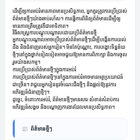
ដើម្បីឲ្យការអប់រំមានភាពមានប្រសិទ្ធភាព, អ្នកគួរត្រូវការប្រើប្រាស់
ព័ត៌មានថ្មីៗយ៉ាងឆាប់រហ័ស។ ការធ្វើការពិនិត្យព័ត៌មានដើម្បីឲ្យ
មានភាពត្រឹមត្រូវគឺជាអាទិភាព។
វិធីសាស្ត្រការបណ្តុះបណ្តាលដោយប្រើព័ត៌មានថ្មី
អ្នកបណ្តុះបណ្តាលអាចប្រើប្រាស់ព័ត៌មានថ្មីៗដើម្បីបង្កើនការយល់
ដឹង និងជំនាញរបស់អ្នករៀន។ មិនតែប៉ុណ្ណោះ, ការបង្ហោះទិន្នន័យ
ថ្មីៗនៅក្នុងថ្នាក់ទៀតទៀតអាចជួយឱ្យមានការពិភាក្សា និងការចូល
រួមយ៉ាងសកម្ម។
ការប្រើប្រាស់ព័ត៌មានថ្មីៗក្នុងការអប់រំ
ការប្រើប្រាស់ព័ត៌មានថ្មីៗនៅក្នុងការអប់រំអាចមានអត្ថប្រយោជន៍
ជាច្រើន។ វាជួយអ្នករៀននូវចំណេះដឹងថ្មីៗ និងផ្តល់ឱ្យនូវការ
អភិវឌ្ឍន៍ជំនាញថ្មីៗ។
ដូច្នេះ, ចំពោះការអប់រំ, ព័ត៌មានថ្មីៗមានសារៈសំខាន់សំរាប់ការ
អភិវឌ្ឍន៍សង្គម និងបណ្តាញការងារដែលមានប្រសិទ្ធភាព។
📰
ព័ត៌មានថ្មីៗ