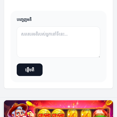
បញ្ចេញមតិ
ផ្ញើមតិ