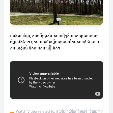
យ៉ាងណាមិញ, ការប្រើប្រាស់ព័ត៌មានថ្មីៗក៏មានការប្រឈមមួយ
ចំនួនផងដែរ។ អ្នករៀនត្រូវតែឆ្លើយតបទៅនឹងព័ត៌មានដែលមាន
ភាពយុត្តិធម៌ និងមានភាពជឿជាក់។
Watch Video related to: ផលប៉ះពាល់នៃព័ត៌មានថ្មីៗចំពោះការ