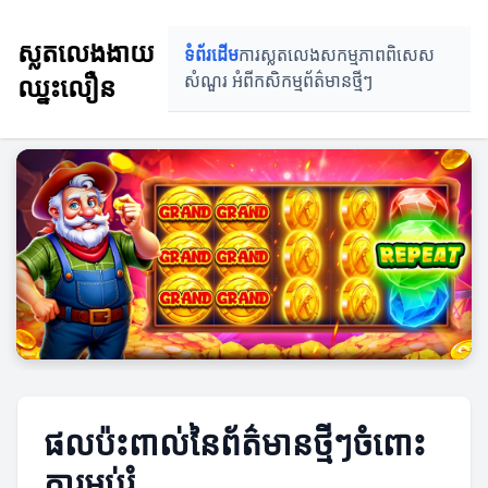
ស្លតលេងងាយ
ទំព័រដើម
ការស្លតលេង
សកម្មភាពពិសេស
ឈ្នះលឿន
សំណួរ អំពីកសិកម្ម
ព័ត៌មានថ្មីៗ
ផលប៉ះពាល់នៃព័ត៌មានថ្មីៗចំពោះ
ការអប់រំ