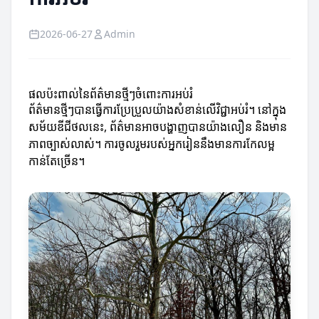
2026-06-27
Admin
ផលប៉ះពាល់នៃព័ត៌មានថ្មីៗចំពោះការអប់រំ
ព័ត៌មានថ្មីៗបានធ្វើការប្រែប្រួលយ៉ាងសំខាន់លើវិជ្ជាអប់រំ។ នៅក្នុង
សម័យឌីជីថលនេះ, ព័ត៌មានអាចបង្ហាញបានយ៉ាងលឿន និងមាន
ភាពច្បាស់លាស់។ ការចូលរួមរបស់អ្នករៀននឹងមានការកែលម្អ
កាន់តែច្រើន។