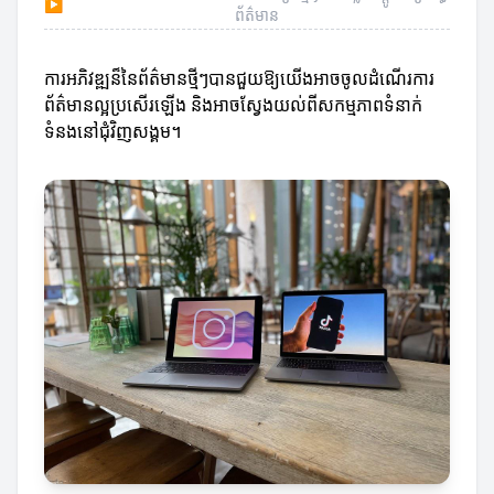
▶
ព័ត៌មាន
ការអភិវឌ្ឍន៏នៃព័ត៌មានថ្មីៗបានជួយឱ្យយើងអាចចូលដំណើរការ
ព័ត៌មានល្អប្រសើរឡើង និងអាចស្វែងយល់ពីសកម្មភាពទំនាក់
ទំនងនៅជុំវិញសង្គម។