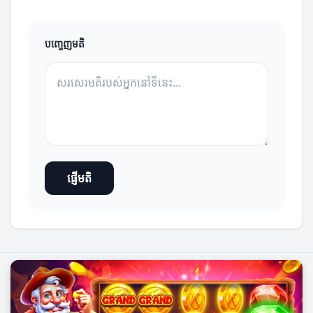
បញ្ចេញមតិ
ផ្ញើមតិ