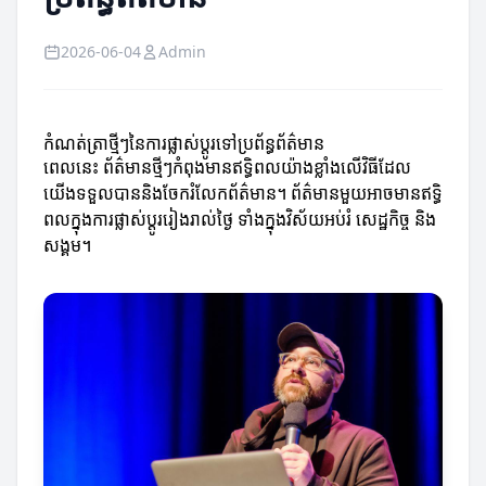
2026-06-04
Admin
កំណត់ត្រាថ្មីៗនៃការផ្លាស់ប្តូរទៅប្រព័ន្ធព័ត៌មាន
ពេលនេះ ព័ត៌មានថ្មីៗកំពុងមានឥទ្ធិពលយ៉ាងខ្លាំងលើវិធីដែល
យើងទទួលបាននិងចែករំលែកព័ត៌មាន។ ព័ត៌មានមួយអាចមានឥទ្ធិ
ពលក្នុងការផ្លាស់ប្តូររៀងរាល់ថ្ងៃ ទាំងក្នុងវិស័យអប់រំ សេដ្ឋកិច្ច និង
សង្គម។