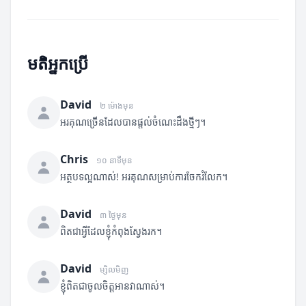
មតិអ្នកប្រើ
David
២ ម៉ោងមុន
អរគុណច្រើនដែលបានផ្តល់ចំណេះដឹងថ្មីៗ។
Chris
១០ នាទីមុន
អត្ថបទល្អណាស់! អរគុណសម្រាប់ការចែករំលែក។
David
៣ ថ្ងៃមុន
ពិតជាអ្វីដែលខ្ញុំកំពុងស្វែងរក។
David
ម្សិលមិញ
ខ្ញុំពិតជាចូលចិត្តអានវាណាស់។