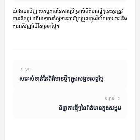
យ៉ាងណាមិញ សកម្មភាពនៃការប្រើប្រាស់ព័ត៌មានថ្មីៗនេះគួរត្រូវ
បានគិតគូរ ហើយអាចនាំឲ្យមានការប្រែប្រួលក្នុងវិស័យការងារ និង
ការអភិវឌ្ឍន៍ជីវិតប្រចាំថ្ងៃ។
មុន
សារៈសំខាន់នៃព័ត៌មានថ្មីៗក្នុងសង្គមសព្វថ្ងៃ
បន្ទាប់
និន្នាការថ្មីៗនៃព័ត៌មានក្នុងសង្គម