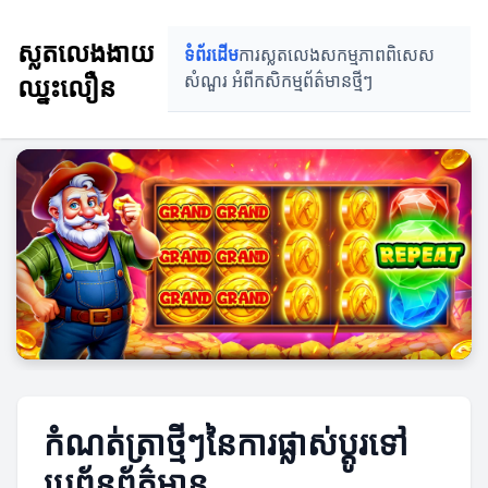
ស្លតលេងងាយ
ទំព័រដើម
ការស្លតលេង
សកម្មភាពពិសេស
ឈ្នះលឿន
សំណួរ អំពីកសិកម្ម
ព័ត៌មានថ្មីៗ
កំណត់ត្រាថ្មីៗនៃការផ្លាស់ប្តូរទៅ
ប្រព័ន្ធព័ត៌មាន