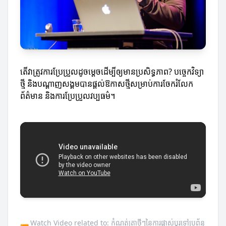
តើវាត្រូវការប្រែប្រួលដូចម្តេចដើម្បីឲ្យមានប្រសិទ្ធភាព? បច្ចេកវិទ្យា
ថ្មី និងបណ្តាញសង្គមបានផ្តល់ឱកាសថ្មីសម្រាប់ការចែករំលែក
ព័ត៌មាន និងការប្រែប្រួលវប្បធម៌។
Watch Video related to: កំណត់ត្រាថ្មីៗនៃការផ្លាស់ប្តូរទៅប្រព័ន្ធ