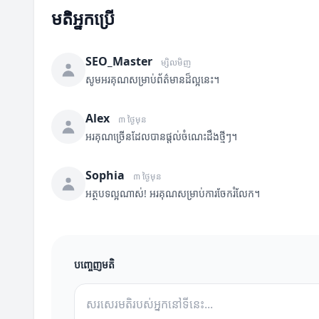
មតិអ្នកប្រើ
SEO_Master
ម្សិលមិញ
សូមអរគុណសម្រាប់ព័ត៌មានដ៏ល្អនេះ។
Alex
៣ ថ្ងៃមុន
អរគុណច្រើនដែលបានផ្តល់ចំណេះដឹងថ្មីៗ។
Sophia
៣ ថ្ងៃមុន
អត្ថបទល្អណាស់! អរគុណសម្រាប់ការចែករំលែក។
បញ្ចេញមតិ