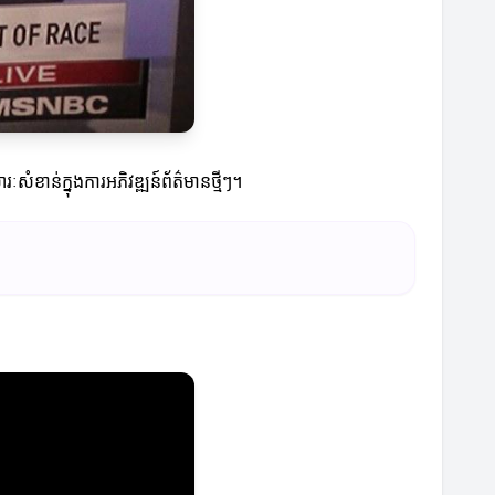
ាន់ក្នុងការអភិវឌ្ឍន៍ព័ត៌មានថ្មីៗ។