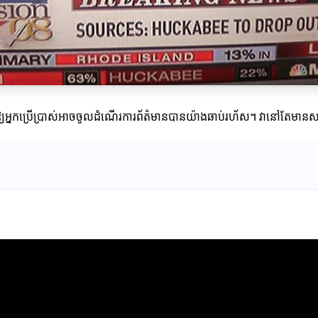
្នកប្រើប្រាស់អាចចូលដំណើរការព័ត៌មានបានយ៉ាងឆាប់រហ័ស។ វានៅតែមានសារៈសំខ