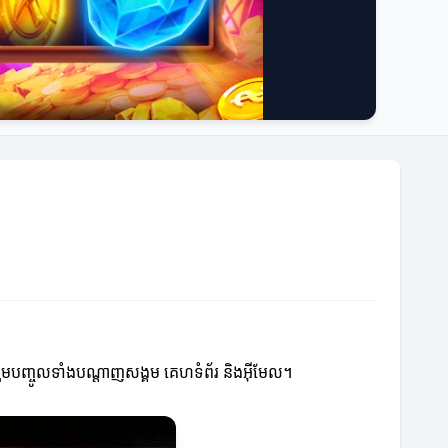
រួមបញ្ចូលទាំងបណ្តាញសង្គម គេហទំព័រ និងអ៊ីមែល។