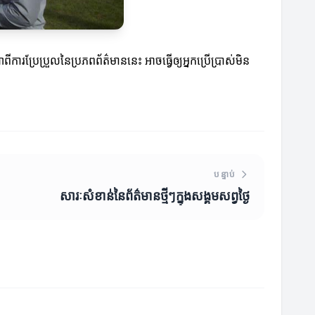
ពីការប្រែប្រួលនៃប្រភពព័ត៌មាននេះ អាចធ្វើឲ្យអ្នកប្រើប្រាស់មិន
បន្ទាប់
សារៈសំខាន់នៃព័ត៌មានថ្មីៗក្នុងសង្គមសព្វថ្ងៃ