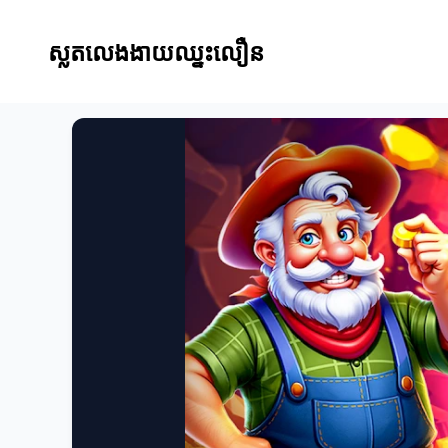
ស្លតលេងងាយឈ្នះលឿន