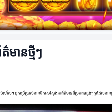
ត៌មានថ្មីៗ
ប់រហ័ស។ អ្នកប្រើប្រាស់មានឱកាសស្វែងរកព័ត៌មានពីប្រភពផ្សេងៗគ្នាដែលមាន