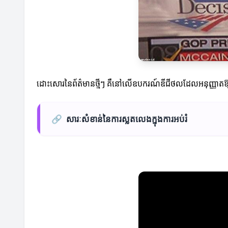
ដោះសោរ​នៃព័ត៌មានថ្មីៗ គឺនៅលើឧបករណ៍ឌីជីថលដែលអនុញ្ញាតឱ្យអ
🔗
សារៈសំខាន់នៃការស្លតលេងក្នុងការអប់រំ