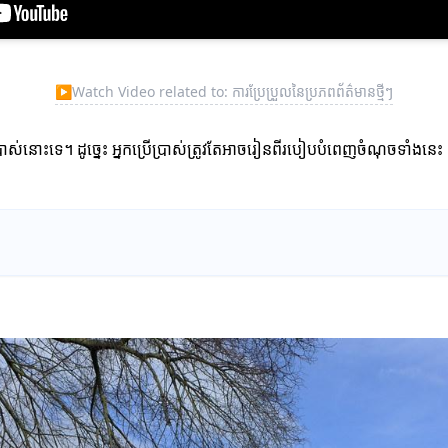
▶
Watch Video related to: ការប្រែប្រួលនៃប្រភពព័ត៌មានថ្មីៗ
្រើប្រាស់នោះទេ។ ដូច្នេះ អ្នកប្រើប្រាស់ត្រូវតែអាចរៀនពីរបៀបបំពេញចំណុចទ