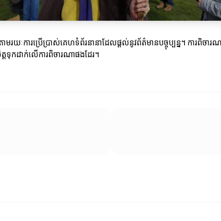
គឺតាមរយៈការប្រើប្រាស់គេហទំព័រនានាដែលផ្តល់នូវព័ត៌មានបច្ចុប្បន្ន។ ការពិចារណា
ចិត្តទុកដាក់លើការពិចារណាផងដែរ។