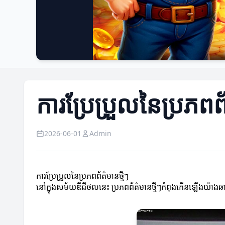
ការប្រែប្រួលនៃប្រភពព័
2026-06-01
Admin
ការប្រែប្រួលនៃប្រភពព័ត៌មានថ្មីៗ
នៅក្នុងសម័យឌីជីថលនេះ ប្រភពព័ត៌មានថ្មីៗកំពុងកើនឡើងយ៉ាងឆា