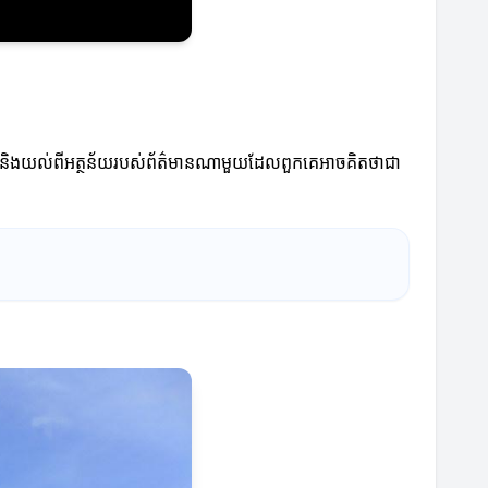
ាំងនេះ និងយល់ពីអត្ថន័យរបស់ព័ត៌មានណាមួយដែលពួកគេអាចគិតថាជា