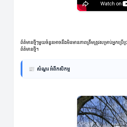
ព័ត៌មានថ្មីៗមួយចំនួនអាចនឹងមិនមានភាពត្រឹមត្រូវសម្រាប់អ្នកប
ព័ត៌មានថ្មី។
📰
សំណួរ អំពីកសិកម្ម