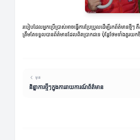
របៀបដែលអ្នកប្រើប្រាស់អាចធ្វើការប្រែប្រួលដើម្បីរកព័ត៌មានថ្មីៗ 
ត្រឹមតែទទួលបានព័ត៌មានដែលពិតប្រាកដទេ ប៉ុន្តែថែមទាំងគួរយក
មុន
និន្នាការថ្មីៗក្នុងការរាយការណ៍ព័ត៌មាន