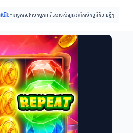
ព័រដើម
ការស្លតលេង
សកម្មភាពពិសេស
សំណួរ អំពីកសិកម្ម
ព័ត៌មានថ្មីៗ