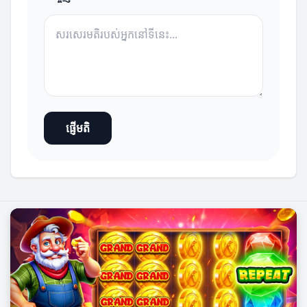
ផ្ញើមតិ