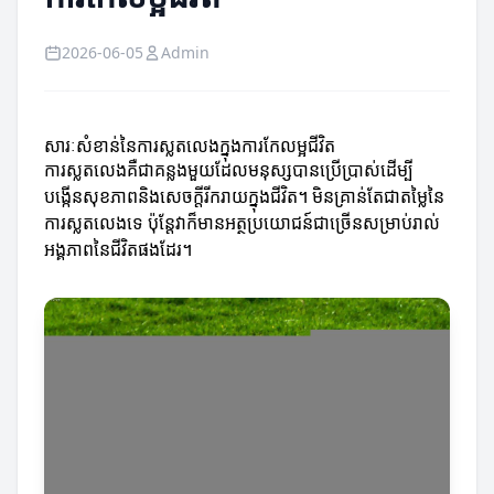
2026-06-05
Admin
សារៈសំ​ខាន់នៃការស្លតលេងក្នុងការកែលម្អជីវិត
ការស្លតលេងគឺជាគន្លងមួយដែលមនុស្សបានប្រើប្រាស់ដើម្បី
បង្កើនសុខភាពនិងសេចក្តីរីករាយក្នុងជីវិត។ មិនគ្រាន់តែជាតម្លៃនៃ
ការស្លតលេងទេ ប៉ុន្តែវាក៏មានអត្ថប្រយោជន៍ជាច្រើនសម្រាប់រាល់
អង្គភាពនៃជីវិតផងដែរ។