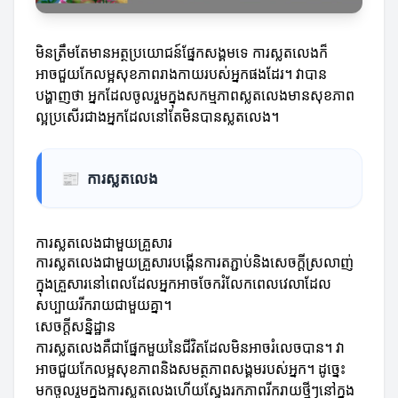
មិនត្រឹមតែមានអត្ថប្រយោជន៍ផ្នែកសង្គមទេ ការស្លតលេងក៏
អាចជួយកែលម្អសុខភាពរាងកាយរបស់អ្នកផងដែរ។ វាបាន
បង្ហាញថា អ្នកដែលចូលរួមក្នុងសកម្មភាពស្លតលេងមានសុខភាព
ល្អប្រសើរជាងអ្នកដែលនៅតែមិនបានស្លតលេង។
📰
ការស្លតលេង
ការស្លតលេងជាមួយគ្រួសារ
ការស្លតលេងជាមួយគ្រួសារបង្កើនការតភ្ជាប់និងសេចក្តីស្រលាញ់
ក្នុងគ្រួសារនៅពេលដែលអ្នកអាចចែករំលែកពេលវេលាដែល
សប្បាយរីករាយជាមួយគ្នា។
សេចក្តីសន្និដ្ឋាន
ការស្លតលេងគឺជាផ្នែកមួយនៃជីវិតដែលមិនអាចរំលេចបាន។ វា
អាចជួយកែលម្អសុខភាពនិងសមត្ថភាពសង្គមរបស់អ្នក។ ដូច្នេះ
មកចូលរួមក្នុងការស្លតលេងហើយស្វែងរកភាពរីករាយថ្មីៗនៅក្នុង