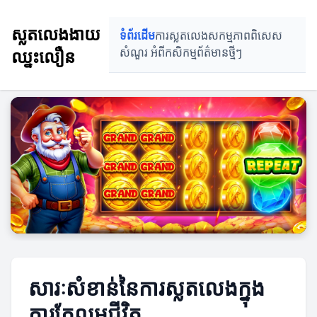
ស្លតលេងងាយ
ទំព័រដើម
ការស្លតលេង
សកម្មភាពពិសេស
ឈ្នះលឿន
សំណួរ អំពីកសិកម្ម
ព័ត៌មានថ្មីៗ
សារៈសំខាន់នៃការស្លតលេងក្នុង
ការកែលម្អជីវិត