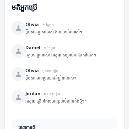
មតិអ្នកប្រើ
Olivia
៣ ថ្ងៃមុន
ខ្លឹមសារច្បាស់លាស់ ងាយយល់ណាស់។
Daniel
៣ ថ្ងៃមុន
អត្ថបទល្អណាស់! អរគុណសម្រាប់ការចែករំលែក។
Olivia
មុននេះបន្តិច
ខ្លឹមសារមានប្រយោជន៍ខ្លាំងណាស់។
Jordan
មុននេះបន្តិច
អរគុណច្រើនដែលបានផ្តល់ចំណេះដឹងថ្មីៗ។
បញ្ចេញមតិ