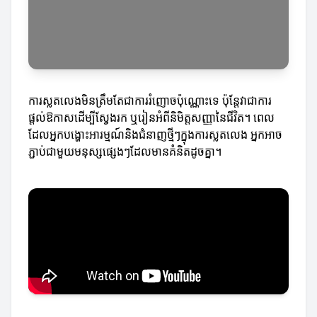
ការស្លតលេងមិនត្រឹមតែជាការរំញោចប៉ុណ្ណោះទេ ប៉ុន្តែវាជាការ
ផ្តល់ឱកាសដើម្បីស្វែងរក ឬរៀនអំពីនិមិត្តសញ្ញានៃជីវិត។ ពេល
ដែលអ្នកបង្ហោះអារម្មណ៍និងជំនាញថ្មីៗក្នុងការស្លតលេង អ្នកអាច
ភ្ជាប់ជាមួយមនុស្សផ្សេងៗដែលមានគំនិតដូចគ្នា។