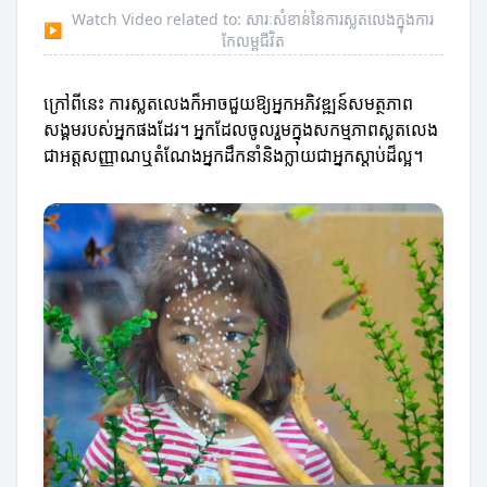
Watch Video related to: សារៈសំខាន់នៃការស្លតលេងក្នុងការ
▶
កែលម្អជីវិត
ក្រៅពីនេះ ការស្លតលេងក៏អាចជួយឱ្យអ្នកអភិវឌ្ឍន៍សមត្ថភាព
សង្គមរបស់អ្នកផងដែរ។ អ្នកដែលចូលរួមក្នុងសកម្មភាពស្លតលេង
ជាអត្តសញ្ញាណឬតំណែងអ្នកដឹកនាំនិងក្លាយជាអ្នកស្ដាប់ដ៏ល្អ។