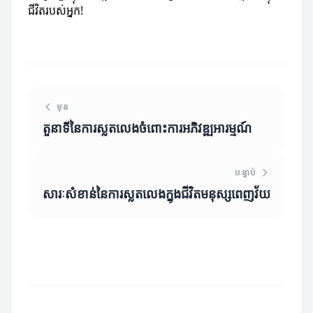
ជីវិតរបស់អ្នក!
មុន
តួនាទីនៃការស្លតលេងចំពោះការអភិវឌ្ឍអារម្មណ៍
បន្ទាប់
សារៈសំខាន់នៃការស្លតលេងក្នុងជីវិតមនុស្សពេញវ័យ