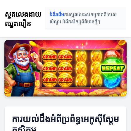
ស្លតលេងងាយ
ទំព័រដើម
ការស្លតលេង
សកម្មភាពពិសេស
ឈ្នះលឿន
សំណួរ អំពីកសិកម្ម
ព័ត៌មានថ្មីៗ
ការយល់ដឹងអំពីប្រព័ន្ធអេកូស៊ីស្តែម
កសិកម្ម