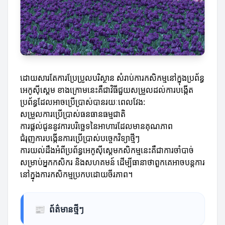
ដោយសារតែការប្រែប្រួលបរិស្ថាន សំរាប់ការកសិកម្មនៅក្នុងប្រព័ន្ធ
អេកូស៊ីស្តេម ខាងក្រោមនេះគឺជាវិធីជួយសម្រួលដល់ការបង្កើត
ប្រព័ន្ធដែលអាចប្រើប្រាស់បានរយៈពេលវែង:
សម្រួលការប្រើប្រាស់ធនធានធម្មជាតិ
ការផ្តល់ជូននូវការបរិច្ឆេទនៃអាហារដែលមានគុណភាព
ជំរុញការបង្កើនការប្រើប្រាស់បច្ចេកវិទ្យាថ្មីៗ
ការយល់ដឹងអំពីប្រព័ន្ធអេកូស៊ីស្តេមកសិកម្មនេះគឺជាការចាំបាច់
សម្រាប់អ្នកកសិករ និងសហគមន៍ ដើម្បីធានាថាពួកគេអាចបន្តការ
នៅក្នុងការកសិកម្មប្រកបដោយចីរភាព។
📰
ព័ត៌មានថ្មីៗ