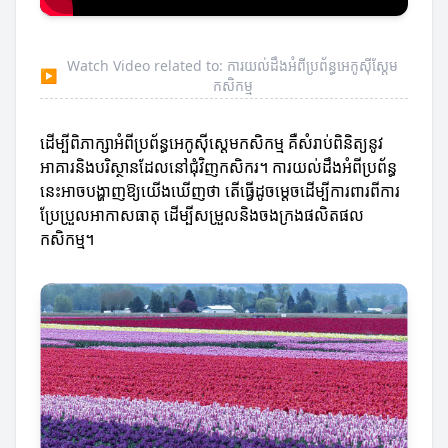
Watch Video related to: ការយល់ដឹងអំពីប្រព័ន្ធអេកូស៊ីស្តែម
▶
កសិកម្ម
ដើម្បីពិភាក្សាអំពីប្រព័ន្ធអេកូស៊ីស្តេមកសិកម្ម គឺសំរាប់ពិនិត្យនូវ
អាគារនិងបរិស្ថានដែលនៅជុំវិញកសិករ។ ការយល់ដឹងអំពីប្រព័ន្ធ
នេះអាចបង្ហាញឱ្យយើងឃើញថា តើធ្វើដូចម្តេចដើម្បីការពារពីការ
ប្រែប្រួលអាកាសធាតុ ដើម្បីសម្រួលនិងចងក្រងផលិតផល
កសិកម្ម។