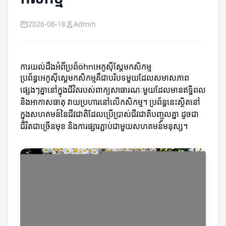
2026-06-18
Admin
ការយល់ដឹងអំពីប្រព័öhnអេកូស៊ីស្តែ​មកសិកម្ម
ប្រព័ន្ធអេកូស៊ីស្តេមកសិកម្មគឺជា​បរិបទមួយដែល​សមាសភាព
ផ្សេងៗ​គ្នា​នៅក្នុងជីវិតរបស់ពាក្យសាធារណៈមួយដែលមានឥទ្ឋិពល
និងអាកាសធាតុ វាយប្រហារនៅលើកសិកម្ម។ ប្រព័ន្ធនេះស្ថិតនៅ
ក្នុងសហគមន៍នៃជីវជាតិដែលប្រើប្រាស់ជីវជាតិបញ្ចូលគ្នា ដូចជា
ជីវិតជាច្រើនមុខ និងការផ្សារភ្ជាប់ជាមួយសហគមន៍មនុស្ស។