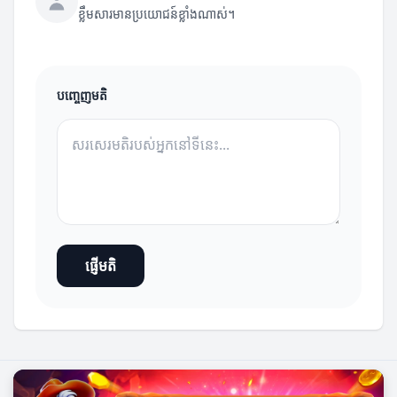
ខ្លឹមសារមានប្រយោជន៍ខ្លាំងណាស់។
បញ្ចេញមតិ
ផ្ញើមតិ