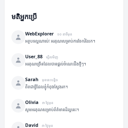
មតិអ្នកប្រើ
WebExplorer
១០ នាទីមុន
អត្ថបទល្អណាស់! អរគុណសម្រាប់ការចែករំលែក។
User_88
ម្សិលមិញ
អរគុណច្រើនដែលបានផ្តល់ចំណេះដឹងថ្មីៗ។
Sarah
មុននេះបន្តិច
ពិតជាអ្វីដែលខ្ញុំកំពុងស្វែងរក។
Olivia
៣ ថ្ងៃមុន
សូមអរគុណសម្រាប់ព័ត៌មានដ៏ល្អនេះ។
David
៣ ថ្ងៃមុន