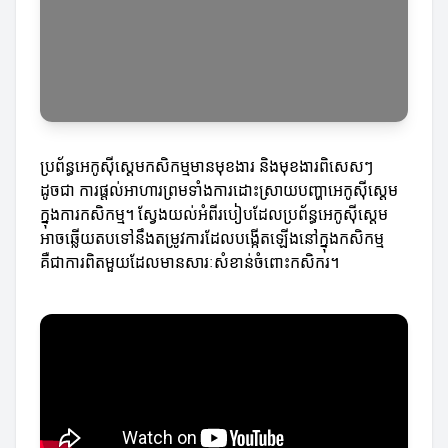
ប្រព័ន្ធអេកូស៊ីស្តេមកសិកម្មមានមុខងារ និងមុខងារពិសេសៗ
ដូចជា ការផ្តល់អាហារព្រមទាំងការដោះស្រាយបញ្ហាអេកូស៊ីស្តេម
ក្នុងការកសិកម្ម។ ស្វែងយល់អំពីរបៀបដែលប្រព័ន្ធអេកូស៊ីស្តេម
អាចឆ្លើយតបទៅនឹងតម្រូវការដែលបង្កើតឡើងនៅក្នុងកសិកម្ម
គឺជាការពិតមួយដែលមានសារៈសំខាន់ចំពោះកសិករ។