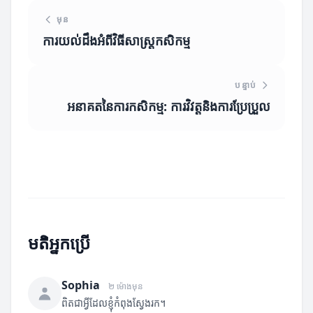
មុន
ការយល់ដឹងអំពីវិធីសាស្ត្រកសិកម្ម
បន្ទាប់
អនាគតនៃការកសិកម្ម: ការវិវត្តនិងការប្រែប្រួល
មតិអ្នកប្រើ
Sophia
២ ម៉ោងមុន
ពិតជាអ្វីដែលខ្ញុំកំពុងស្វែងរក។