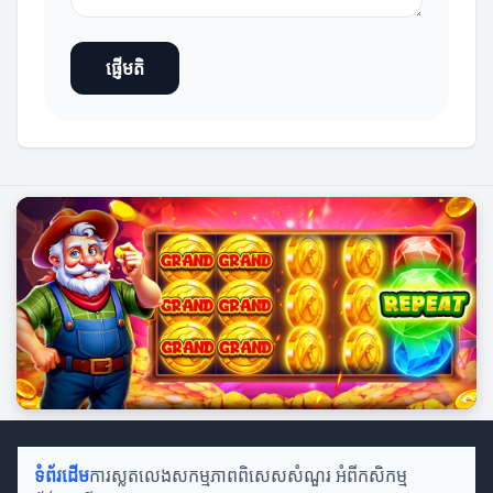
ផ្ញើមតិ
ទំព័រដើម
ការស្លតលេង
សកម្មភាពពិសេស
សំណួរ អំពីកសិកម្ម