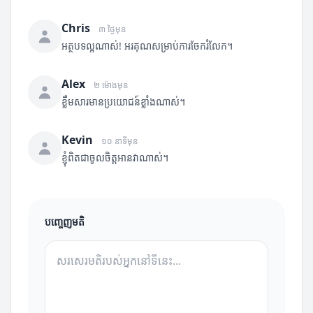
Chris
៣ ថ្ងៃមុន
អត្ថបទល្អណាស់! អរគុណសម្រាប់ការចែករំលែក។
Alex
២ ម៉ោងមុន
ខ្លឹមសារមានប្រយោជន៍ខ្លាំងណាស់។
Kevin
១០ នាទីមុន
ខ្ញុំពិតជាចូលចិត្តអានវាណាស់។
បញ្ចេញមតិ