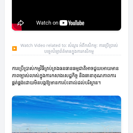
Watch Video related to: សំណួរ អំពីកសិកម្ម: ការប្រើប្រាស់
▶
បច្ចេកវិទ្យាព័ត៌មានក្នុងការកសិកម្ម
ការប្រើប្រាស់កម្មវិធីគ្រប់គ្រងធនធានធម្មជាតិអាចជួយអោយមាន
ភាពច្បាស់លាស់ក្នុងការកសាងសេដ្ឋកិច្ច និងធានាគុណភាពការ
ផ្គត់ផ្គង់ដោយមិនបង្កឱ្យមានការប៉ះពាល់ដល់បរិស្ថាន។