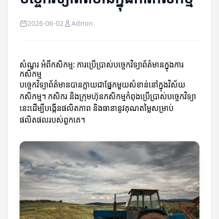
2026-06-02
Admin
សំណួរ អំពីកសិកម្ម: ការប្រើប្រាស់បច្ចេកវិទ្យាព័ត៌មានក្នុងការ
កសិកម្ម
បច្ចេកវិទ្យាព័ត៌មានបានក្លាយជាផ្នែកមួយសំខាន់នៅក្នុងវិស័យ
កសិកម្ម។ កសិករ និងក្រុមហ៊ុនកសិកម្មកំពុងប្រើប្រាស់បច្ចេកវិទ្យា
នេះដើម្បីបង្កើនផលិតភាព និងធានានូវគុណតម្លៃសម្រាប់
ផលិតផលរបស់ពួកគេ។