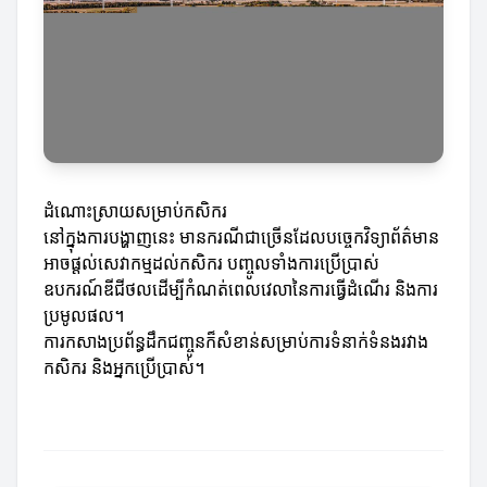
ដំណោះស្រាយសម្រាប់កសិករ
នៅក្នុងការបង្ហាញនេះ មានករណីជាច្រើនដែលបច្ចេកវិទ្យាព័ត៌មាន
អាចផ្តល់សេវាកម្មដល់កសិករ បញ្ចូលទាំងការប្រើប្រាស់
ឧបករណ៍ឌីជីថលដើម្បីកំណត់ពេលវេលានៃការធ្វើដំណើរ និងការ
ប្រមូលផល។
ការកសាងប្រព័ន្ធដឹកជញ្ចូនក៏សំខាន់សម្រាប់ការទំនាក់ទំនងរវាង
កសិករ និងអ្នកប្រើប្រាស់។