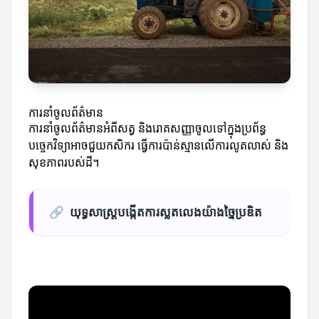
ការនាំចូលព័ត៌មាន
ការនាំចូលព័ត៌មានអំពីសត្វ និងរោគសញ្ញាចូលទៅក្នុងប្រព័ន្ធ
បច្ចេកវិទ្យាអាចជួយកសិករ ធ្វើការប៉ាន់ស្មានលើការលូតលាស់ និង
សុខភាពរបស់ដី។
🔗
យុទ្ធសាស្ត្របង្កើតការស្លតលេងយ៉ាងច្នៃប្រឌិត