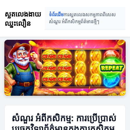
ស្លតលេងងាយ
ទំព័រដើម
ការស្លតលេង
សកម្មភាពពិសេស
ឈ្នះលឿន
សំណួរ អំពីកសិកម្ម
ព័ត៌មានថ្មីៗ
សំណួរ អំពីកសិកម្ម: ការប្រើប្រាស់
បច្ចេកវិទ្យាព័ត៌មានក្នុងការកសិកម្ម