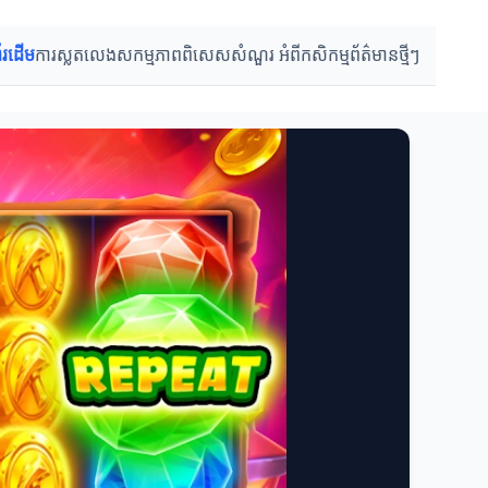
ព័រដើម
ការស្លតលេង
សកម្មភាពពិសេស
សំណួរ អំពីកសិកម្ម
ព័ត៌មានថ្មីៗ