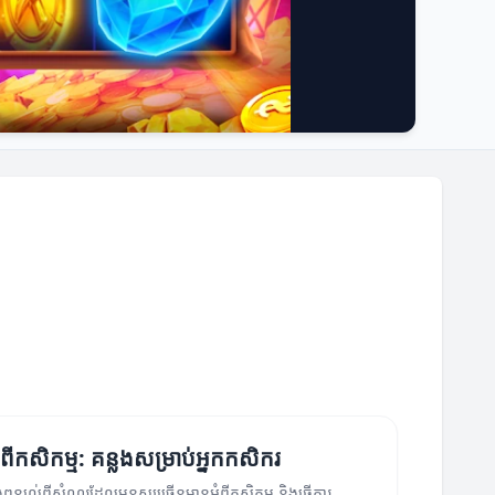
ពីកសិកម្ម: គន្លងសម្រាប់អ្នកកសិករ
ងពន្យល់ពីសំណួរដែលមនុស្សច្រើនមានអំពីកសិកម្ម និងធ្វើការ