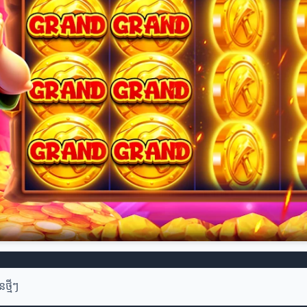
នថ្មីៗ