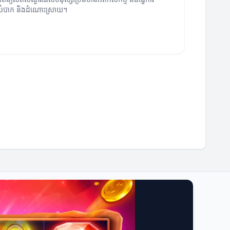
រលំបាក និងដំណោះស្រាយ។