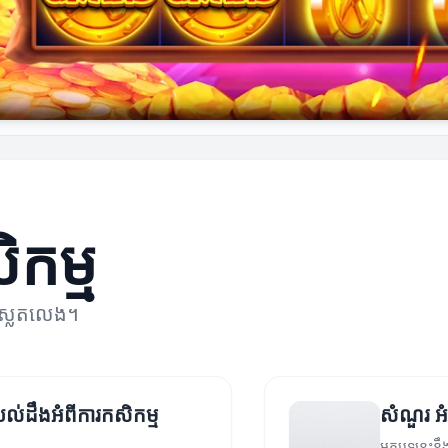
ិកម្ម
មស្លតលេង។
យល់ដឹងអំពីការកសិកម្ម
សំណួរ អំ
អត្ថបទនេះនឹ