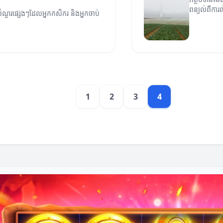
ពន្យល់ពីកា
ីសំណួរផ្សេងៗដែលអ្នកកសិករ និងអ្នកចាប់
1
2
3
4