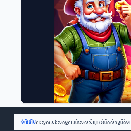
ទំព័រដើម
ការស្លតលេង
សកម្មភាពពិសេស
សំណួរ អំពីកសិកម្ម
ព័ត៌មា