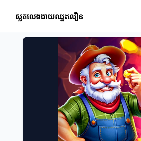
ស្លតលេងងាយឈ្នះលឿន