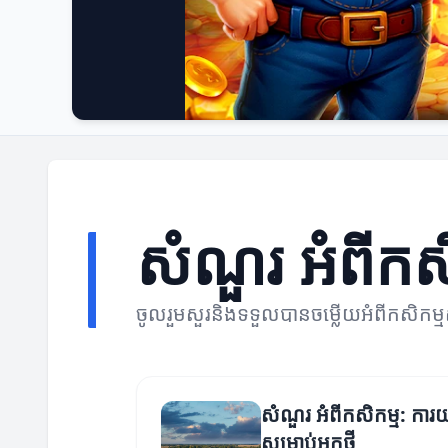
សំណួរ អំពីកស
ចូលរួមសួរនិងទទួលបានចម្លើយអំពីកសិកម្
សំណួរ អំពីកសិកម្ម: ការ
សម្រាប់អ្នកថ្មី