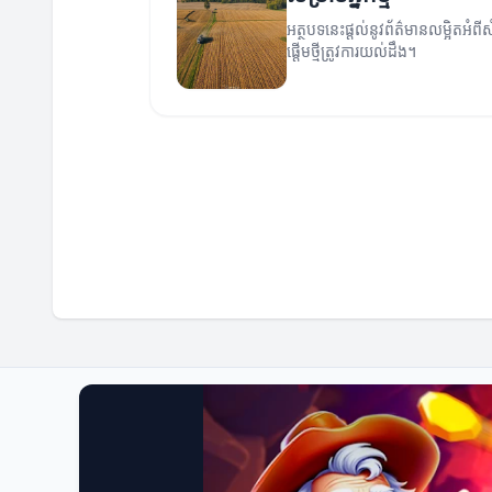
អត្ថបទនេះផ្ដល់នូវព័ត៌មានលម្អិតអំព
ផ្តើមថ្មីត្រូវការយល់ដឹង។