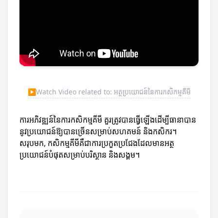
▶
Watch Video related to: អត្ថប្រយោជន៍នៃការកសិកម្មគីមី
ការអភិវឌ្ឍន៍នៃការកសិកម្មគីមី គួរត្រូវបានធ្វើឡើងដើម្បីធានាបាន
នូវប្រយោជន៍ឱ្យបានច្រើនសម្រាប់សហគមន៍ និងកសិករ។
សរុបមក, កសិកម្មគីមីគឺជាការប្រកួតប្រជែងដែលមានអត្ថ
ប្រយោជន៍បំផុតសម្រាប់បរិស្ថាន និងសង្គម។