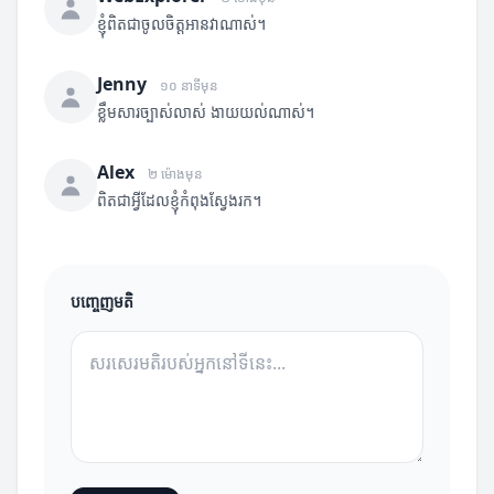
ខ្ញុំពិតជាចូលចិត្តអានវាណាស់។
Jenny
១០ នាទីមុន
ខ្លឹមសារច្បាស់លាស់ ងាយយល់ណាស់។
Alex
២ ម៉ោងមុន
ពិតជាអ្វីដែលខ្ញុំកំពុងស្វែងរក។
បញ្ចេញមតិ