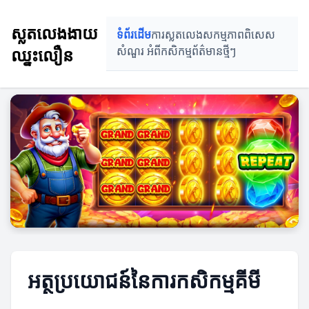
ស្លតលេងងាយ
ទំព័រដើម
ការស្លតលេង
សកម្មភាពពិសេស
ឈ្នះលឿន
សំណួរ អំពីកសិកម្ម
ព័ត៌មានថ្មីៗ
អត្ថប្រយោជន៍នៃការកសិកម្មគីមី