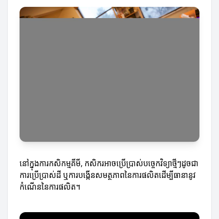
នៅក្នុងការកសិកម្មគីមី, កសិករ​អាចប្រើប្រាស់បច្ចេកវិទ្យាថ្មីៗដូចជា
ការប្រើប្រាស់ដី ឬការបង្កើនសមត្ថភាពនៃការផលិតដើម្បីធានានូវ
កំណើននៃការផលិត។