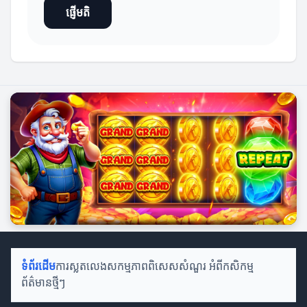
ផ្ញើមតិ
ទំព័រដើម
ការស្លតលេង
សកម្មភាពពិសេស
សំណួរ អំពីកសិកម្ម
ព័ត៌មានថ្មីៗ