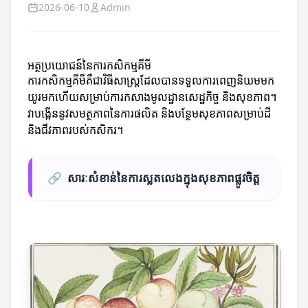
2026-06-10
Admin
អត្ថប្រយោជន៍នៃការកសិកម្មគីមី
ការកសិកម្មគីមីគឺជាវិធីសាស្ត្រដែលបានទទួលការពេញនិយមមក
យូរមកហើយសម្រាប់ការកសាងមូលដ្ឋានសេដ្ឋកិច្ច និងសុខភាព។
វាបង្កើននូវសមត្ថភាពនៃការផលិត និងបន្ថែមសុខភាពសម្រាប់ដី
និងជីវភាពរបស់កសិករ។
🔗
សារៈសំខាន់នៃការស្លតលេងក្នុងសុខភាពផ្លូវចិត្ត