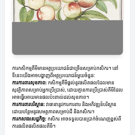
ការកសិកម្មគីមីមានអត្ថប្រយោជន៍ជាច្រើនសម្រាប់កសិករ។ នៅ
ទីនេះយើងអាចបង្ហាញពីអត្ថប្រយោជន៍មួយចំនួន:
ការការពារ​សុខភាព:
កសិកម្មគីមីផ្តល់នូវផលិតផលដែលមាន
សុវត្ថិភាពសម្រាប់អ្នកប្រើប្រាស់, ដោយគ្មានការប្រើប្រាស់គីមីដែល
អាចធ្វើអោយមានផលប៉ះពាល់ដល់សុខភាព។
ការការពារ​បរិស្ថាន:
វាធានានូវការការពារ និងអភិវឌ្ឍន៍បរិស្ថាន
ដោយបន្ថែមនូវសមត្ថភាពសម្រាប់ដី និងកសិករ។
ការកសាងសេដ្ឋកិច្ច:
កសិករ អាចទទួលបានប្រាក់ចំណេញខ្ពស់ពី
ការផលិតផលិតផលគីមី។