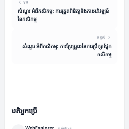
មុន
សំណួរ អំពីកសិកម្ម: ការត្រួតពិនិត្យនិងការអភិវឌ្ឍន៍
នៃកសិកម្ម
បន្ទាប់
សំណួរ អំពីកសិកម្ម: ការប្រែប្រួលនៃការប្រឹក្សាផ្នែក
កសិកម្ម
មតិអ្នកប្រើ
WebExplorer
២ ម៉ោងមុន