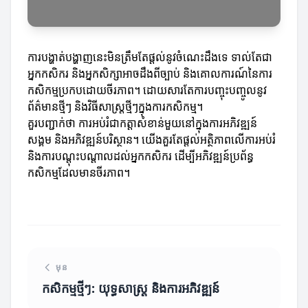
ការបង្ហាត់បង្ហាញនេះមិនត្រឹមតែផ្តល់នូវចំណេះដឹងទេ ទាល់តែជា
អ្នកកសិករ និងអ្នកសិក្សាអាចដឹងពីច្បាប់ និងគោលការណ៍នៃការ
កសិកម្មប្រកបដោយចីរភាព។ ដោយសារតែការបញ្ចុះបញ្ចូលនូវ
ព័ត៌មានថ្មីៗ និងវិធីសាស្ត្រថ្មីៗក្នុងការកសិកម្ម។
គួរបញ្ជាក់ថា ការអប់រំជាកត្តាសំខាន់មួយនៅក្នុងការអភិវឌ្ឍន៍
សង្គម និងអភិវឌ្ឍន៍បរិស្ថាន។ យើងគួរតែផ្តល់អត្ថិភាពលើការអប់រំ
និងការបណ្តុះបណ្តាលដល់អ្នកកសិករ ដើម្បីអភិវឌ្ឍន៍ប្រព័ន្ធ
កសិកម្មដែលមានចីរភាព។
មុន
កសិកម្មថ្មីៗ: យុទ្ធសាស្ត្រ និងការអភិវឌ្ឍន៍