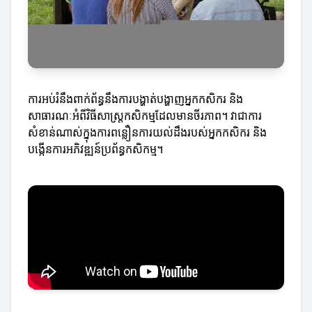
ការអប់រំនឹងពាក់ព័ន្ធនឹងការបង្ហាត់បង្ហាញអ្នកកសិករ និង
សាធារណៈអំពីវិធីសាស្រ្តកសិកម្មដែលមានចីរភាព។ វាជាការ
សំខាន់ណាស់ក្នុងការពន្លឿនការយល់ដឹងរបស់អ្នកកសិករ និង
បង្កើនការអភិវឌ្ឍន៍ប្រព័ន្ធកសិកម្ម។