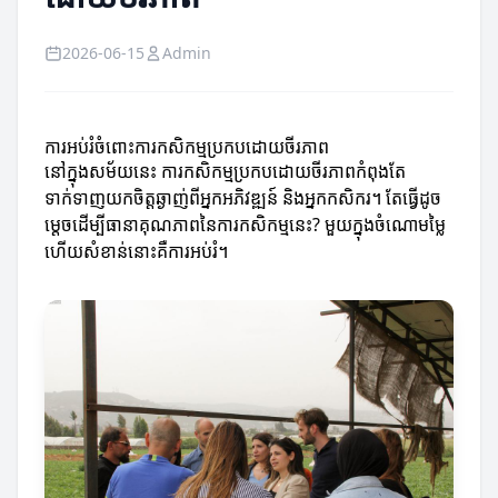
2026-06-15
Admin
ការអប់រំចំពោះការកសិកម្មប្រកបដោយចីរភាព
នៅក្នុងសម័យនេះ ការកសិកម្មប្រកបដោយចីរភាពកំពុងតែ
ទាក់ទាញយកចិត្តឆ្ងាញ់ពីអ្នកអភិវឌ្ឍន៍ និងអ្នកកសិករ។ តែធ្វើដូច
ម្តេចដើម្បីធានាគុណភាពនៃការកសិកម្មនេះ? មួយក្នុងចំណោមម្លៃ
ហើយសំខាន់នោះគឺការអប់រំ។