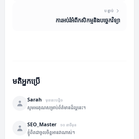
បន្ទាប់
ការអប់រំអំពីកសិកម្មនិងបច្ចេកវិទ្យា
មតិអ្នកប្រើ
Sarah
មុននេះបន្តិច
សូមអរគុណសម្រាប់ព័ត៌មានដ៏ល្អនេះ។
SEO_Master
១០ នាទីមុន
ខ្ញុំពិតជាចូលចិត្តអានវាណាស់។