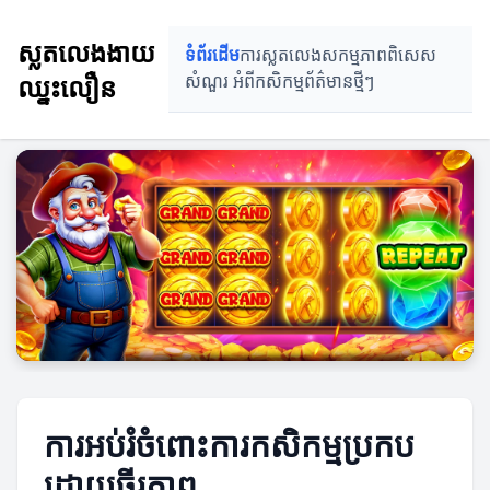
ស្លតលេងងាយ
ទំព័រដើម
ការស្លតលេង
សកម្មភាពពិសេស
ឈ្នះលឿន
សំណួរ អំពីកសិកម្ម
ព័ត៌មានថ្មីៗ
ការអប់រំចំពោះការកសិកម្មប្រកប
ដោយចីរភាព