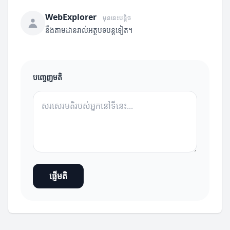
WebExplorer
មុននេះបន្តិច
នឹងតាមដានរាល់អត្ថបទបន្តទៀត។
បញ្ចេញមតិ
ផ្ញើមតិ