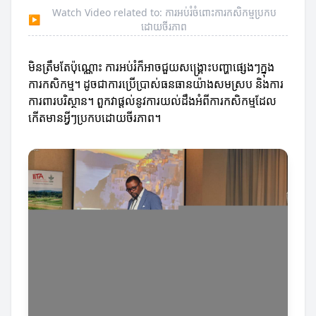
Watch Video related to: ការអប់រំចំពោះការកសិកម្មប្រកប
▶
ដោយចីរភាព
មិនត្រឹមតែប៉ុណ្ណោះ ការអប់រំក៏អាចជួយសង្គ្រោះបញ្ហាផ្សេងៗក្នុង
ការកសិកម្ម។ ដូចជាការប្រើប្រាស់ធនធានយ៉ាងសមស្រប និងការ
ការពារបរិស្ថាន។ ពួកវាផ្តល់នូវការយល់ដឹងអំពីការកសិកម្មដែល
កើតមានអ្វីៗប្រកបដោយចីរភាព។